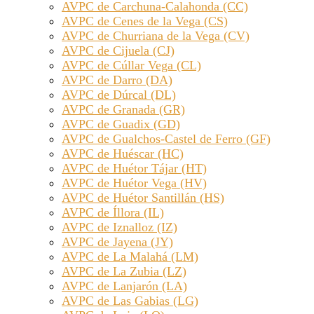
AVPC de Carchuna-Calahonda (CC)
AVPC de Cenes de la Vega (CS)
AVPC de Churriana de la Vega (CV)
AVPC de Cijuela (CJ)
AVPC de Cúllar Vega (CL)
AVPC de Darro (DA)
AVPC de Dúrcal (DL)
AVPC de Granada (GR)
AVPC de Guadix (GD)
AVPC de Gualchos-Castel de Ferro (GF)
AVPC de Huéscar (HC)
AVPC de Huétor Tájar (HT)
AVPC de Huétor Vega (HV)
AVPC de Huétor Santillán (HS)
AVPC de Íllora (IL)
AVPC de Iznalloz (IZ)
AVPC de Jayena (JY)
AVPC de La Malahá (LM)
AVPC de La Zubia (LZ)
AVPC de Lanjarón (LA)
AVPC de Las Gabias (LG)