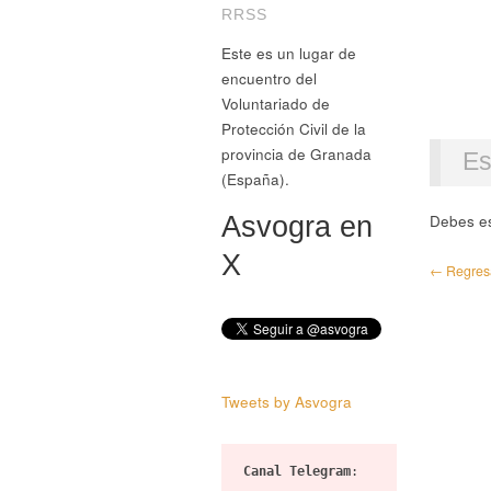
RRSS
Este es un lugar de
encuentro del
Voluntariado de
Protección Civil de la
provincia de Granada
Es
(España).
Debes e
Asvogra en
X
← Regresar
Tweets by Asvogra
Canal Telegram
: