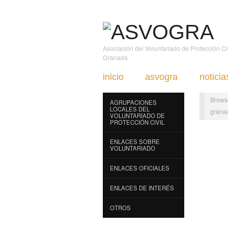
Asociación del Voluntariado de Protección C
Granada
inicio
asvogra
noticia
Brows
AGRUPACIONES
LOCALES DEL
grana
VOLUNTARIADO DE
PROTECCIÓN CIVIL
ENLACES SOBRE
VOLUNTARIADO
ENLACES OFICIALES
ENLACES DE INTERÉS
OTROS