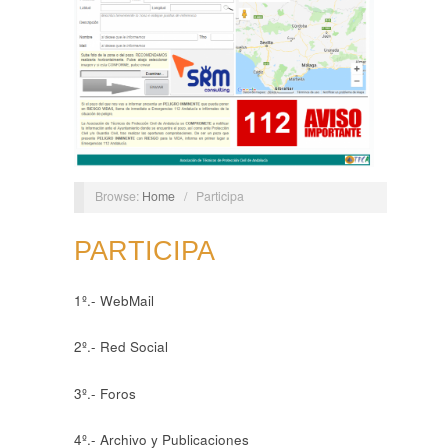
Browse:
Home
/
Participa
PARTICIPA
1º.- WebMail
2º.- Red Social
3º.- Foros
4º.- Archivo y Publicaciones