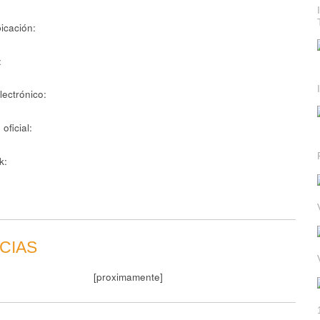
icación:
:
lectrónico:
 oficial:
k:
CIAS
[proximamente]