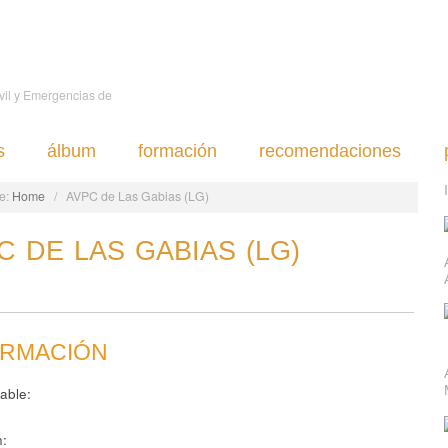
ivil y Emergencias de
s
álbum
formación
recomendaciones
e:
Home
/
AVPC de Las Gabias (LG)
C DE LAS GABIAS (LG)
ORMACIÓN
able:
n: