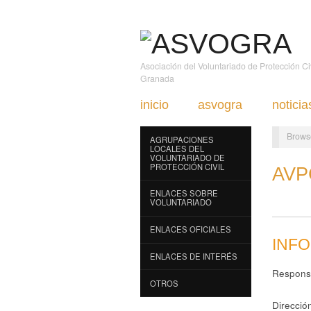
Asociación del Voluntariado de Protección C
Granada
inicio
asvogra
noticia
Brows
AGRUPACIONES
LOCALES DEL
VOLUNTARIADO DE
PROTECCIÓN CIVIL
AVP
ENLACES SOBRE
VOLUNTARIADO
ENLACES OFICIALES
INF
ENLACES DE INTERÉS
Respons
OTROS
Direcció