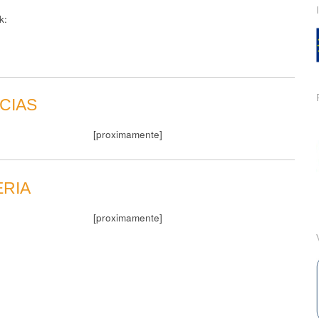
k:
CIAS
[proximamente]
ERIA
[proximamente]