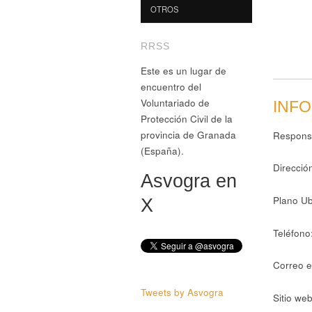
OTROS
RRSS
Este es un lugar de
encuentro del
Voluntariado de
INF
Protección Civil de la
provincia de Granada
Respons
(España).
Direcció
Asvogra en
Plano Ub
X
Teléfono
Correo e
Tweets by Asvogra
Sitio web