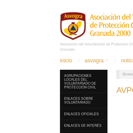
Asociación del Voluntariado de Protección C
Granada
inicio
asvogra
notic
Brows
AGRUPACIONES
LOCALES DEL
VOLUNTARIADO DE
PROTECCIÓN CIVIL
AVP
ENLACES SOBRE
VOLUNTARIADO
ENLACES OFICIALES
ENLACES DE INTERÉS