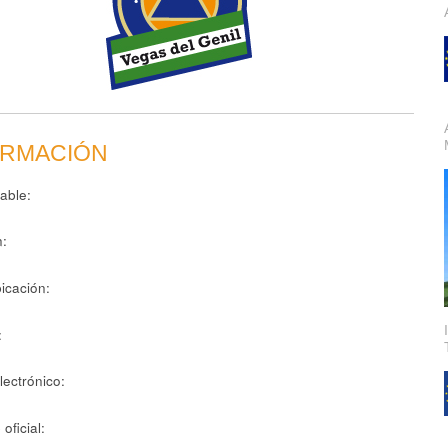
ORMACIÓN
able:
n:
icación:
:
lectrónico:
 oficial: