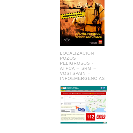
LOCALIZACIÓN
POZOS
PELIGROSOS -
ATPCA – SRM –
VOSTSPAIN –
INFOEMERGENCIAS