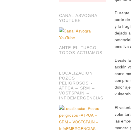
Durante 
CANAL ASVOGRA
parte de 
YOUTUBE
y la fra
dejado at
potencia
emotiva 
ANTE EL FUEGO,
TODOS ACTUAMOS
Desde l
acción v
como mot
LOCALIZACIÓN
POZOS
comprom
PELIGROSOS -
dolor aje
ATPCA – SRM –
VOSTSPAIN –
vulnerab
INFOEMERGENCIAS
El volun
voluntar
las empr
manera p