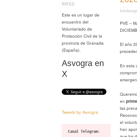
RRSS
InfoAsvog
Este es un lugar de
encuentro del
PVE – M
Voluntariado de
DICIEMB
Protección Civil de la
provincia de Granada
El año 2
(España).
preceden
Asvogra en
En esta 
X
comprome
emergen
Queremos
en
prime
las prec
Tweets by Asvogra
Reconoce
el volun
han apor
Canal Telegram
:
que ha d