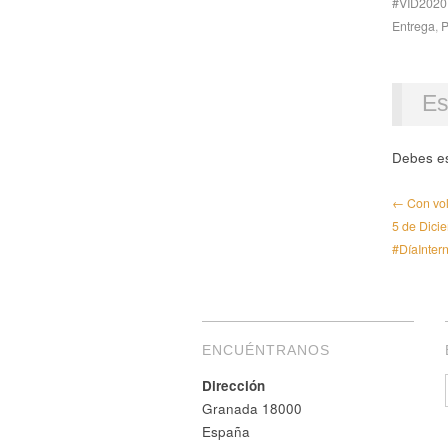
#VID2020
Entrega
,
P
Es
Debes e
← Con vol
5 de Dici
#DíaInter
ENCUÉNTRANOS
Dirección
Granada 18000
España