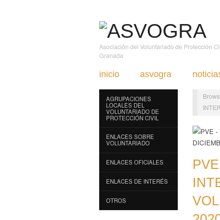
Asociación del Voluntariado de Protección C
Granada
inicio
asvogra
noticia
Brows
AGRUPACIONES
LOCALES DEL
INTE
VOLUNTARIADO DE
PROTECCIÓN CIVIL
ENLACES SOBRE
VOLUNTARIADO
PVE
ENLACES OFICIALES
INT
ENLACES DE INTERÉS
VOL
OTROS
202