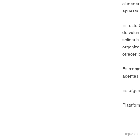
ciudadan
apuesta 
En este
de volun
solidari
organiza
ofrecer 
Es momen
agentes 
Es urgen
Platafor
Etiquetas