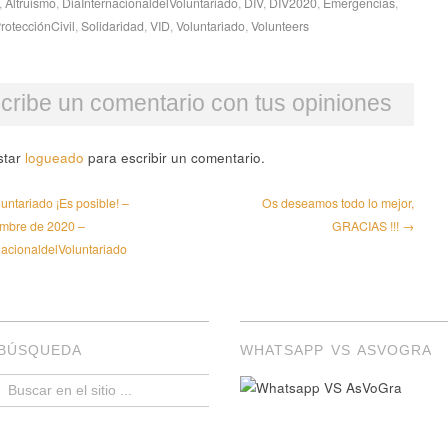
,
Altruismo
,
DiaInternacionaldelVoluntariado
,
DIV
,
DIV2020
,
Emergencias
,
rotecciónCivil
,
Solidaridad
,
VID
,
Voluntariado
,
Volunteers
cribe un comentario con tus opiniones
star
logueado
para escribir un comentario.
untariado ¡Es posible! –
Os deseamos todo lo mejor,
embre de 2020 –
GRACIAS !!! →
nacionaldelVoluntariado
BÚSQUEDA
WHATSAPP VS ASVOGRA