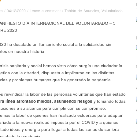
ra
/
04/12/2020
/
Leave a comment
/
Tablón de Anuncios
,
Voluntariado
ANIFIESTO DÍA INTERNACIONAL DEL VOLUNTARIADO – 5
RE 2020
020 ha desatado un llamamiento social a la solidaridad sin
tes en nuestra historia.
crisis sanitaria y social hemos visto cómo surgía una ciudadanía
tida con la otredad, dispuesta a implicarse en las distintas
cias y problemas humanos que ha generado la pandemia.
 reivindicar la labor de las personas voluntarias que han estado
ra línea afrontado miedos, asumiendo riesgos
y tomando todas
auciones a su alcance para cumplir con su compromiso.
mos la labor de quienes han realizado esfuerzos para adaptar
tariado a la nueva realidad impuesta por el COVID y a quienes
tado ideas y energía para llegar a todas las zonas de sombra
esatado la pandemia.