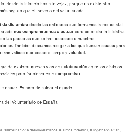
ía, desde la infancia hasta la vejez, porque no existe otra
más segura que el fomento del voluntariado.
5 de diciembre
desde las entidades que formamos la red estatal
tariado
nos comprometemos a actuar
para potenciar la iniciativa
a de las personas que se han acercado a nuestras
ciones. También deseamos acoger a las que buscan causas para
lo más valioso que poseen: tiempo y voluntad.
to de explorar nuevas vías de
colaboración
entre los distintos
sociales para fortalecer este
compromiso
.
te actuar. Es hora de cuidar el mundo.
ma del Voluntariado de España
:
#DiaInternacionaldelosVoluntarios
,
#JuntosPodemos
,
#TogetherWeCan
,