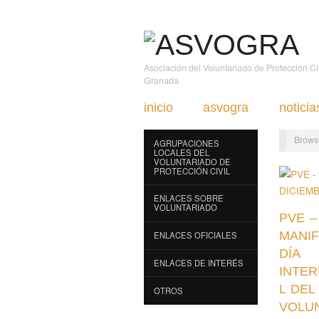
Asociación del Voluntariado de Protección C
Granada
inicio
asvogra
noticia
Brows
AGRUPACIONES
LOCALES DEL
VOLUNTARIADO DE
PROTECCIÓN CIVIL
ENLACES SOBRE
VOLUNTARIADO
PVE –
MANIF
ENLACES OFICIALES
DÍA
ENLACES DE INTERÉS
INTE
L DEL
OTROS
VOLU