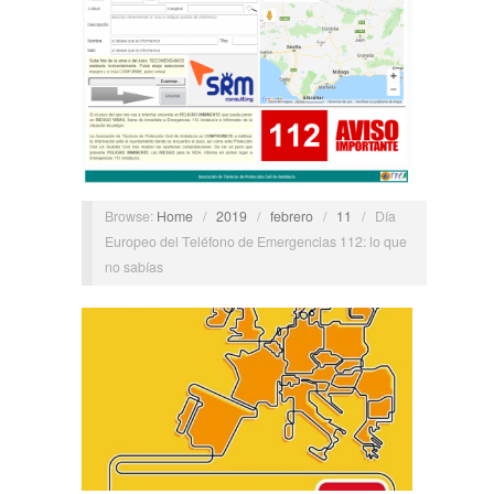
Browse:
Home
/
2019
/
febrero
/
11
/
Día
Europeo del Teléfono de Emergencias 112: lo que
no sabías