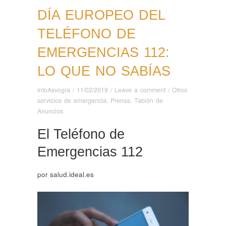
DÍA EUROPEO DEL
TELÉFONO DE
EMERGENCIAS 112:
LO QUE NO SABÍAS
InfoAsvogra
/
11/02/2019
/
Leave a comment
/
Otros
servicios de emergencia
,
Prensa
,
Tablón de
Anuncios
El Teléfono de
Emergencias 112
por salud.ideal.es