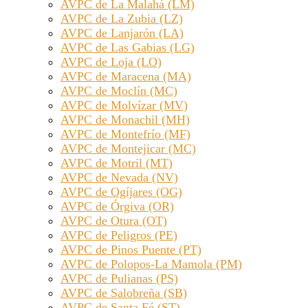
AVPC de La Malahá (LM)
AVPC de La Zubia (LZ)
AVPC de Lanjarón (LA)
AVPC de Las Gabias (LG)
AVPC de Loja (LO)
AVPC de Maracena (MA)
AVPC de Moclín (MC)
AVPC de Molvízar (MV)
AVPC de Monachil (MH)
AVPC de Montefrío (MF)
AVPC de Montejicar (MC)
AVPC de Motril (MT)
AVPC de Nevada (NV)
AVPC de Ogíjares (OG)
AVPC de Órgiva (OR)
AVPC de Otura (OT)
AVPC de Peligros (PE)
AVPC de Pinos Puente (PT)
AVPC de Polopos-La Mamola (PM)
AVPC de Pulianas (PS)
AVPC de Salobreña (SB)
AVPC de Santa Fé (ST)