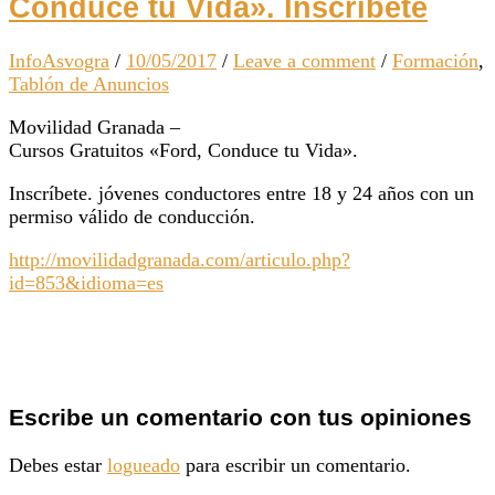
Conduce tu Vida». Inscríbete
InfoAsvogra
/
10/05/2017
/
Leave a comment
/
Formación
,
Tablón de Anuncios
Movilidad Granada –
Cursos Gratuitos «Ford, Conduce tu Vida».
Inscríbete. jóvenes conductores entre 18 y 24 años con un
permiso válido de conducción.
http://movilidadgranada.com/articulo.php?
id=853&idioma=es
Escribe un comentario con tus opiniones
Debes estar
logueado
para escribir un comentario.