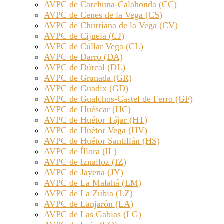
AVPC de Carchuna-Calahonda (CC)
AVPC de Cenes de la Vega (CS)
AVPC de Churriana de la Vega (CV)
AVPC de Cijuela (CJ)
AVPC de Cúllar Vega (CL)
AVPC de Darro (DA)
AVPC de Dúrcal (DL)
AVPC de Granada (GR)
AVPC de Guadix (GD)
AVPC de Gualchos-Castel de Ferro (GF)
AVPC de Huéscar (HC)
AVPC de Huétor Tájar (HT)
AVPC de Huétor Vega (HV)
AVPC de Huétor Santillán (HS)
AVPC de Íllora (IL)
AVPC de Iznalloz (IZ)
AVPC de Jayena (JY)
AVPC de La Malahá (LM)
AVPC de La Zubia (LZ)
AVPC de Lanjarón (LA)
AVPC de Las Gabias (LG)