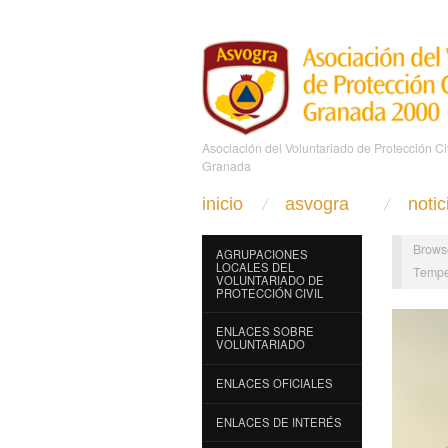
Asociación del Voluntariado de Protección C
Granada
inicio
asvogra
notic
Brows
AGRUPACIONES
LOCALES DEL
Tempe
VOLUNTARIADO DE
PROTECCIÓN CIVIL
ENLACES SOBRE
VOLUNTARIADO
ENLACES OFICIALES
ENLACES DE INTERÉS