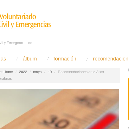
ivil y Emergencias de
ias
álbum
formación
recomendacion
e:
Home
/
2022
/
mayo
/
19
/
Recomendaciones ante Altas
raturas