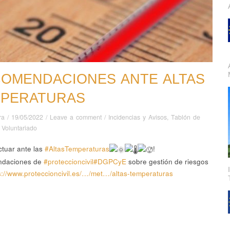
OMENDACIONES ANTE ALTAS
PERATURAS
ra
/
19/05/2022
/
Leave a comment
/
Incidencias y Avisos
,
Tablón de
,
Voluntariado
tuar ante las
#AltasTemperaturas
!
daciones de
#proteccioncivil
#DGPCyE
sobre gestión de riesgos
s://www.proteccioncivil.es/…/met…/altas-temperaturas