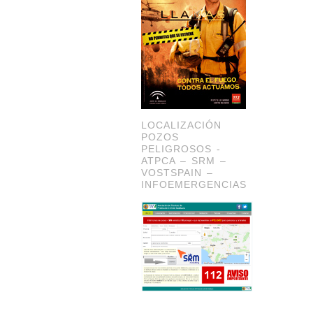
LOCALIZACIÓN
POZOS
PELIGROSOS -
ATPCA – SRM –
VOSTSPAIN –
INFOEMERGENCIAS