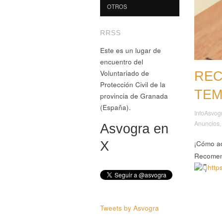
OTROS
RRSS
Este es un lugar de
encuentro del
Voluntariado de
REC
Protección Civil de la
TEM
provincia de Granada
(España).
InfoAsvog
Anuncios
Asvogra en
¡Cómo ac
X
Recomen
http
Tweets by Asvogra