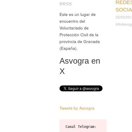
REDE
RRSS
SOCI
Este es un lugar de
23/03/201
encuentro del
InfoAsvog
Voluntariado de
Protección Civil de la
provincia de Granada
(España).
Asvogra en
X
Tweets by Asvogra
Canal Telegram
: