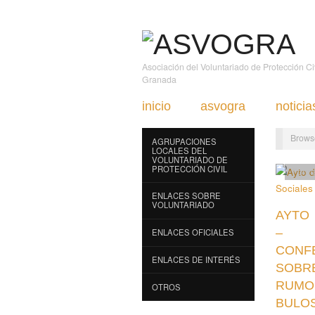
Asociación del Voluntariado de Protección C
Granada
inicio
asvogra
noticia
Brows
AGRUPACIONES
LOCALES DEL
VOLUNTARIADO DE
PROTECCIÓN CIVIL
Forma
ENLACES SOBRE
VOLUNTARIADO
AYTO 
–
ENLACES OFICIALES
CONF
ENLACES DE INTERÉS
SOBR
RUMO
OTROS
BULOS