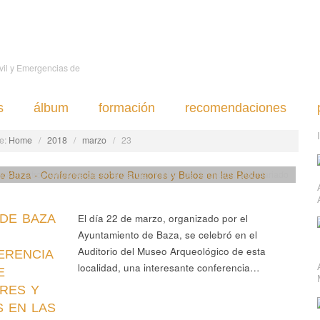
ivil y Emergencias de
s
álbum
formación
recomendaciones
e:
Home
/
2018
/
marzo
/
23
ción
,
Otros servicios de emergencia
,
Tablón de Anuncios
,
Voluntariado
DE BAZA
El día 22 de marzo, organizado por el
Ayuntamiento de Baza, se celebró en el
Auditorio del Museo Arqueológico de esta
ERENCIA
localidad, una interesante conferencia…
E
RES Y
 EN LAS