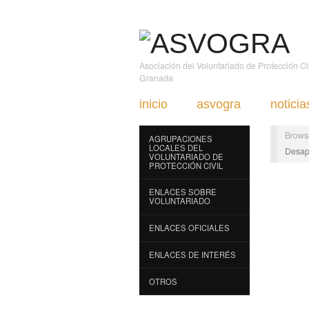
Asociación del Voluntariado de Protección C
Granada
inicio
asvogra
noticia
Brows
AGRUPACIONES
LOCALES DEL
Desap
VOLUNTARIADO DE
PROTECCIÓN CIVIL
ENLACES SOBRE
VOLUNTARIADO
ENLACES OFICIALES
ENLACES DE INTERÉS
OTROS