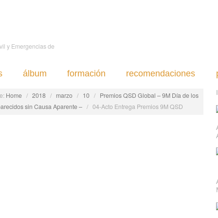
ivil y Emergencias de
s
álbum
formación
recomendaciones
e:
Home
/
2018
/
marzo
/
10
/
Premios QSD Global – 9M Día de los
arecidos sin Causa Aparente –
/
04-Acto Entrega Premios 9M QSD