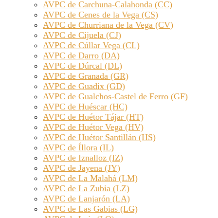
AVPC de Carchuna-Calahonda (CC)
AVPC de Cenes de la Vega (CS)
AVPC de Churriana de la Vega (CV)
AVPC de Cijuela (CJ)
AVPC de Cúllar Vega (CL)
AVPC de Darro (DA)
AVPC de Dúrcal (DL)
AVPC de Granada (GR)
AVPC de Guadix (GD)
AVPC de Gualchos-Castel de Ferro (GF)
AVPC de Huéscar (HC)
AVPC de Huétor Tájar (HT)
AVPC de Huétor Vega (HV)
AVPC de Huétor Santillán (HS)
AVPC de Íllora (IL)
AVPC de Iznalloz (IZ)
AVPC de Jayena (JY)
AVPC de La Malahá (LM)
AVPC de La Zubia (LZ)
AVPC de Lanjarón (LA)
AVPC de Las Gabias (LG)