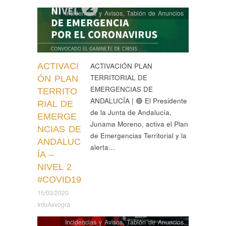
Incidencias y Avisos
,
Tablón de Anuncios
ACTIVACI
ACTIVACIÓN PLAN
TERRITORIAL DE
ÓN PLAN
EMERGENCIAS DE
TERRITO
ANDALUCÍA | 🔴 El Presidente
RIAL DE
de la Junta de Andalucía,
EMERGE
Junama Moreno, activa el Plan
NCIAS DE
de Emergencias Territorial y la
ANDALUC
alerta…
ÍA –
NIVEL 2
#COVID19
15/03/2020
InfoAsvogra
Incidencias y Avisos
,
Tablón de Anuncios