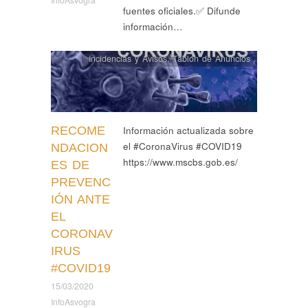
InfoAsvogra
fuentes oficiales.✅ Difunde
información…
Incidencias y Avisos
,
Tablón de Anuncios
RECOME
Información actualizada sobre
el #CoronaVirus #COVID19
NDACION
https://www.mscbs.gob.es/
ES DE
PREVENC
IÓN ANTE
EL
CORONAV
IRUS
#COVID19
15/03/2020
InfoAsvogra