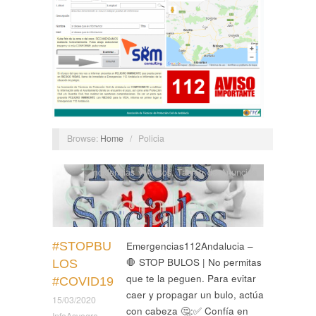
Browse:
Home
/
Policia
Incidencias y Avisos
,
Tablón de Anuncios
#STOPBU
Emergencias112Andalucia –
🛑 STOP BULOS | No permitas
LOS
que te la peguen. Para evitar
#COVID19
caer y propagar un bulo, actúa
15/03/2020
con cabeza 🤔:✅ Confía en