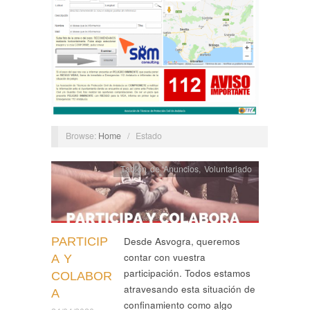
Browse:
Home
/
Estado
Tablón de Anuncios
,
Voluntariado
PARTICIP
Desde Asvogra, queremos
contar con vuestra
A Y
participación. Todos estamos
COLABOR
atravesando esta situación de
A
confinamiento como algo