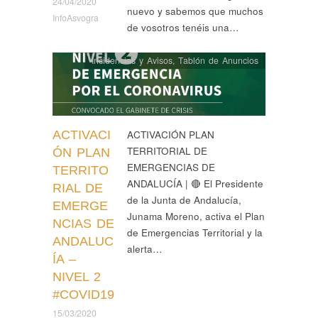
24/04/2020
nuevo y sabemos que muchos
InfoAsvogra
de vosotros tenéis una…
Incidencias y Avisos
,
Tablón de Anuncios
ACTIVACI
ACTIVACIÓN PLAN
TERRITORIAL DE
ÓN PLAN
EMERGENCIAS DE
TERRITO
ANDALUCÍA | 🔴 El Presidente
RIAL DE
de la Junta de Andalucía,
EMERGE
Junama Moreno, activa el Plan
NCIAS DE
de Emergencias Territorial y la
ANDALUC
alerta…
ÍA –
NIVEL 2
#COVID19
15/03/2020