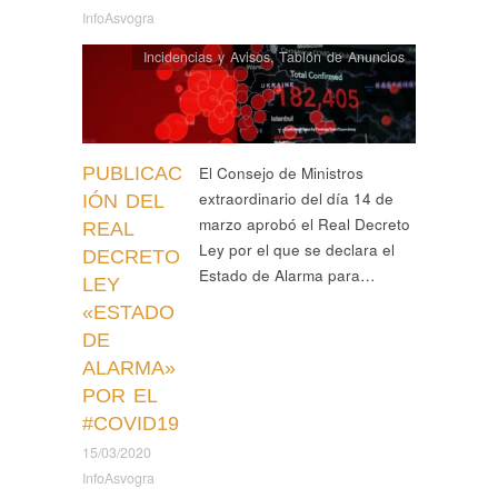
InfoAsvogra
Incidencias y Avisos
,
Tablón de Anuncios
PUBLICAC
El Consejo de Ministros
extraordinario del día 14 de
IÓN DEL
marzo aprobó el Real Decreto
REAL
Ley por el que se declara el
DECRETO
Estado de Alarma para…
LEY
«ESTADO
DE
ALARMA»
POR EL
#COVID19
15/03/2020
InfoAsvogra